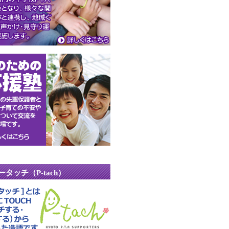
ータッチ（P-tach）