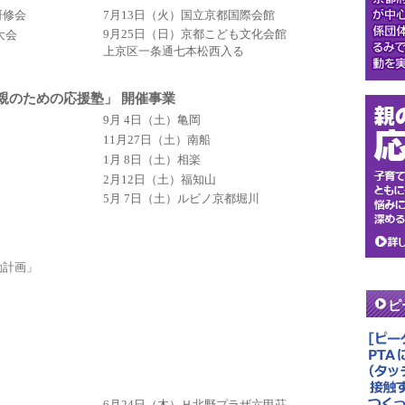
7月13日（火）国立京都国際会館
研修会
9月25日（日）京都こども文化会館
大会
上京区一条通七本松西入る
「親のための応援塾」 開催事業
9月 4日（土）亀岡
11月27日（土）南船
1月 8日（土）相楽
2月12日（土）福知山
5月 7日（土）ルビノ京都堀川
動計画」
ピ