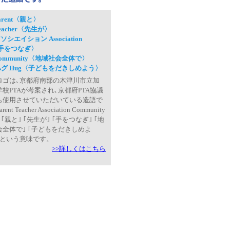
arent〈親と〉
eacher〈先生が〉
ソシエイション Association
をつなぎ〉
ommunity〈地域社会全体で〉
ハグ Hug〈子どもをだきしめよう〉
ロゴは､京都府南部の木津川市立加
校PTAが考案され､京都府PTA協議
も使用させていただいている造語で
ent Teacher Association Community
（｢親と｣ ｢先生が｣ ｢手をつなぎ｣ ｢地
会全体で｣ ｢子どもをだきしめよ
）という意味です。
>>詳しくはこちら