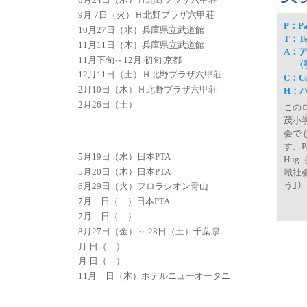
6月24日（木）Ｈ北野プラザ六甲荘
9月 7日（火）Ｈ北野プラザ六甲荘
P：P
10月27日（水）兵庫県立武道館
T：T
11月11日（木）兵庫県立武道館
A：ア
11月下旬～12月 初旬 京都
〈手
12月11日（土）Ｈ北野プラザ六甲荘
C：C
2月10日（木）Ｈ北野プラザ六甲荘
H：
2月26日（土）
この
茂小学
会で
す。Par
5月19日（水）日本PTA
Hug
5月20日（木）日本PTA
域社
う｣
6月29日（火）フロラシオン青山
7月 日（ ）日本PTA
7月 日（ ）
8月27日（金）～ 28日（土）千葉県
月 日（ ）
月 日（ ）
11月 日（木）ホテルニューオータニ