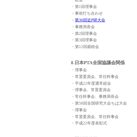
・総会
・第1回理事会
・事前打ち合わせ
・
第36回近P研大会
・事務局長会
・第2回理事会
・第3回理事会
・第12回親睦会
8.日本PTA全国協議会関係
・理事会
・常置委員会、常任幹事会
・平成22年度通常総会
・理事会、常置委員会
・常任幹事会、事務局長会
・第58回全国研究大会ちば大会
・理事会
・常置委員会、常任幹事会
・平成22年度表彰式