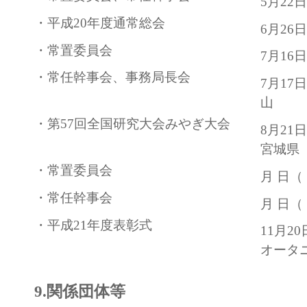
5月22
・平成20年度通常総会
6月26
・常置委員会
7月16
・常任幹事会、事務局長会
7月1
山
・第57回全国研究大会みやぎ大会
8月2
宮城県
・常置委員会
月 日（
・常任幹事会
月 日（
・平成21年度表彰式
11月2
オータ
9.関係団体等