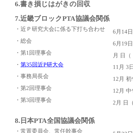
6.書き損じはがきの回収
7.近畿ブロックPTA協議会関係
・近Ｐ研究大会に係る下打ち合わせ
6月14
・総会
6月19
・第1回理事会
月 日（
・
第35回近P研大会
11月 
・事務局長会
12月 初
・第2回理事会
12月 
・第3回理事会
2月 日
8.日本PTA全国協議会関係
・常置委員会、常任幹事会