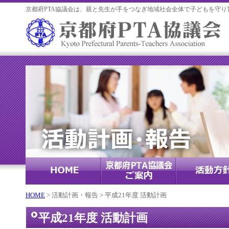
京都府PTA協議会は、親と先生が手をつなぎ地域社会全体で子どもを守り
HOME
> 活動計画・報告 > 平成21年度 活動計画
平成21年度 活動計画