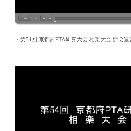
・第54回 京都府PTA研究大会 相楽大会 開会宣