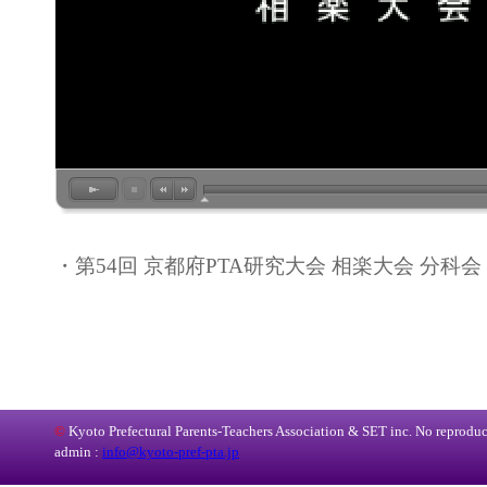
・第54回 京都府PTA研究大会 相楽大会 分科会
©
Kyoto Prefectural Parents-Teachers Association & SET inc. No reproduct
admin :
info@kyoto-pref-pta.jp