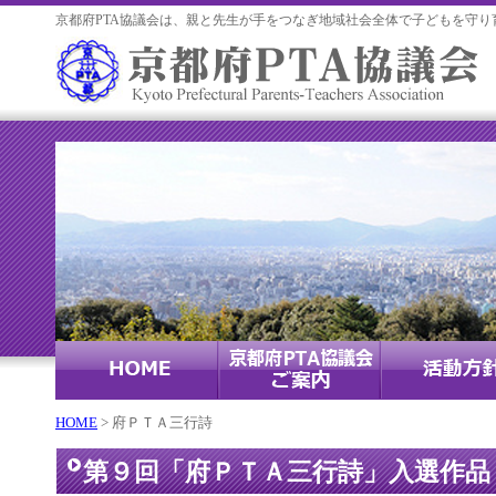
京都府PTA協議会は、親と先生が手をつなぎ地域社会全体で子どもを守り
HOME
> 府ＰＴＡ三行詩
第９回「府ＰＴＡ三行詩」入選作品