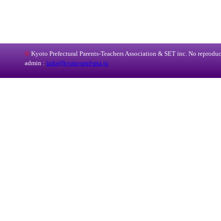
©
Kyoto Prefectural Parents-Teachers Association & SET inc. No reproduct
admin :
info@kyoto-pref-pta.jp