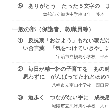
⑤ ありがとう たった５文字の 
舞鶴市立加佐中学校３年 藤本 
一般の部（保護者、教職員等）
① 反抗期「おはよう」もない朝だけ
い合言葉 「気をつけていきや」
宇治市立槇島小学校 平石
② 毎日が精一杯の子育てを あの時
思わずに がんばってたねとほめ
八幡市立南山小学校 西口智
③ 道歩く つながない手に 成長
城陽市立久津川小学校 大戸