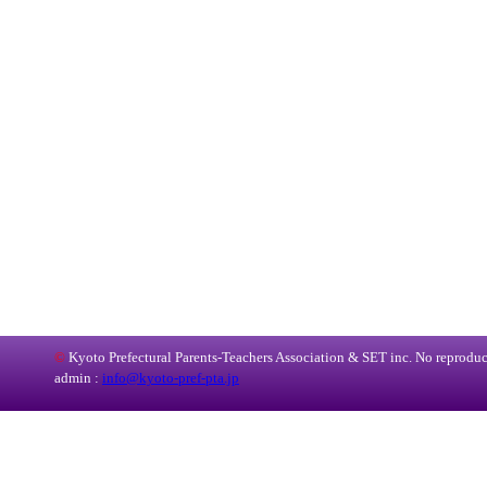
©
Kyoto Prefectural Parents-Teachers Association & SET inc. No reproduct
admin :
info@kyoto-pref-pta.jp